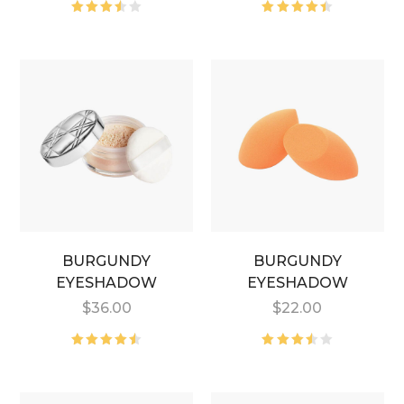
5
5
üzerinden
üzerinden
3.50
4.50
oy
oy
aldı
aldı
BURGUNDY
BURGUNDY
EYESHADOW
EYESHADOW
$
36.00
$
22.00
5
5
üzerinden
üzerinden
4.50
oy
3.50
aldı
oy
aldı