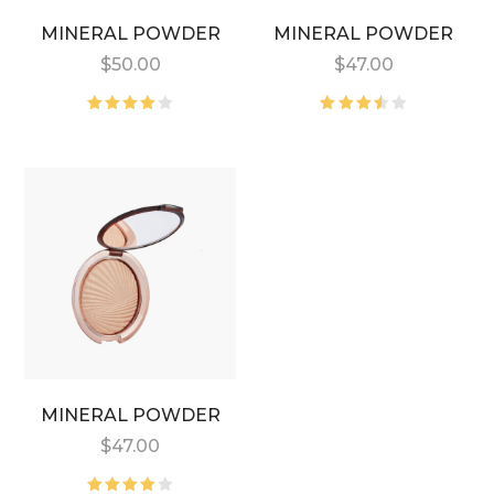
MINERAL POWDER
MINERAL POWDER
$
50.00
$
47.00
5
5
üzerinden
üzerinden
4.00
oy
3.50
aldı
oy
aldı
MINERAL POWDER
$
47.00