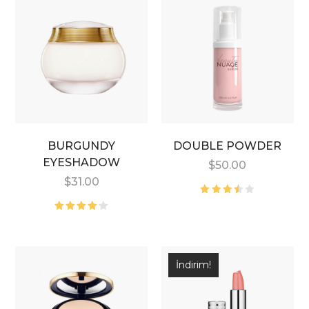
BURGUNDY
DOUBLE POWDER
EYESHADOW
$
50.00
$
31.00
5
üzerinden
5
3.50
üzerinden
oy
4.00
oy
aldı
aldı
İndirim!