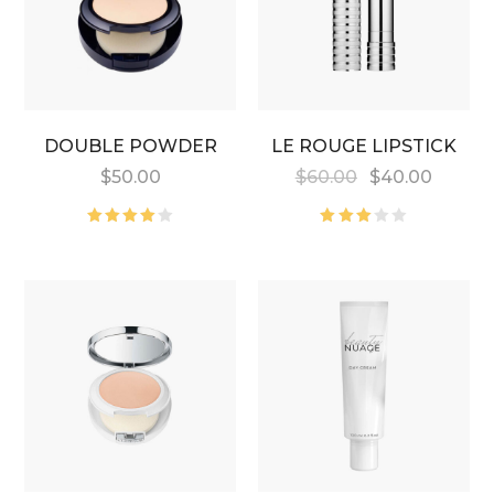
DOUBLE POWDER
LE ROUGE LIPSTICK
$
50.00
$
60.00
$
40.00
5
5
üzerinden
üzerinden
4.00
oy
3.00
aldı
oy
aldı