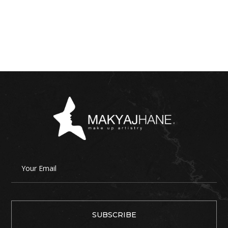
5
üzerinden
4.00
oy
aldı