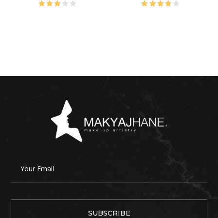
5
5
üzerinden
üzerinden
3.00
4.00
oy
oy
aldı
aldı