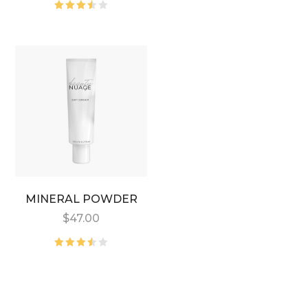
5
üzerinden
5
3.00
üzerinden
oy
3.50
aldı
oy
aldı
MINERAL POWDER
$
47.00
5
üzerinden
3.50
oy
aldı