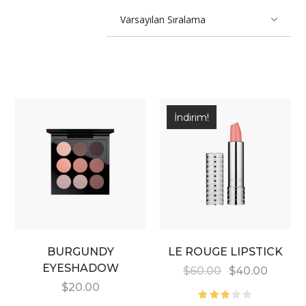
İndirim!
BURGUNDY
LE ROUGE LIPSTICK
EYESHADOW
$
60.00
$
40.00
$
20.00